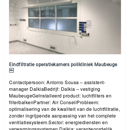
Eindfiltratie operatiekamers polikliniek Maubeuge
￼
Contactpersoon: Antonio Sousa – assistent-
manager DalkiaBedrijf: Dalkia – vestiging
MaubeugeGeïnstalleerd product: luchtfilters en
filterbalkenPartner: Air ConseilProbleem:
optimalisering van de kwaliteit van de luchtfiltratie,
zonder ingrijpende aanpassing van het complete
ventilatiesysteem.Sector: energiediensten en
verwarmingssystemen Dalkia: verantwoordelijk