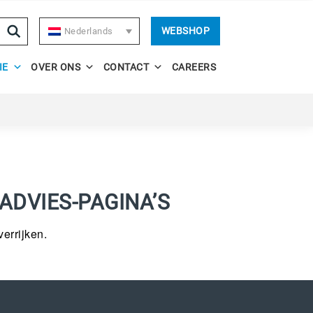
WEBSHOP
Nederlands
IE
OVER ONS
CONTACT
CAREERS
ADVIES-PAGINA’S
errijken.