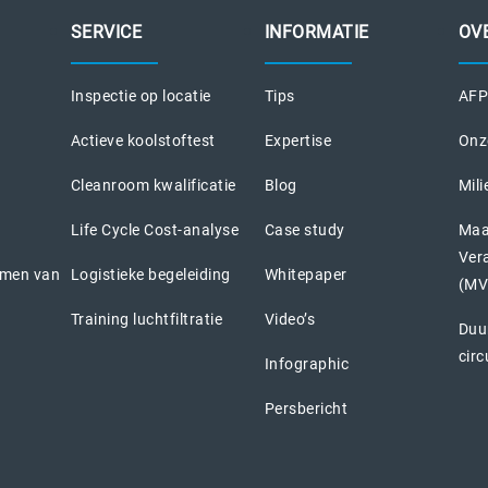
SERVICE
INFORMATIE
OV
Inspectie op locatie
Tips
AFPR
Actieve koolstoftest
Expertise
Onz
Cleanroom kwalificatie
Blog
Mili
Life Cycle Cost-analyse
Case study
Maa
Ver
emen van
Logistieke begeleiding
Whitepaper
(MV
Training luchtfiltratie
Video’s
Duu
circ
Infographic
Persbericht