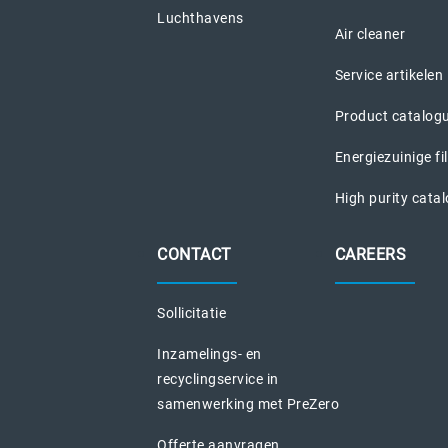
Luchthavens
Air cleaner
Service artikelen
Product catalog
Energiezuinige fi
High purity cata
CONTACT
CAREERS
Sollicitatie
Inzamelings- en
recyclingservice in
samenwerking met PreZero
Offerte aanvragen