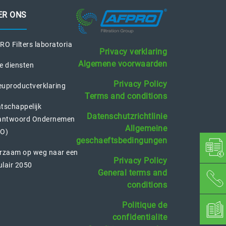
ER ONS
O Filters laboratoria
Privacy verklaring
Algemene voorwaarden
e diensten
Privacy Policy
euproductverklaring
Terms and conditions
tschappelijk
Datenschutzrichtlinie
antwoord Ondernemen
Allgemeine
O)
geschaeftsbedingungen
rzaam op weg naar een
Privacy Policy
ulair 2050
General terms and
conditions
Politique de
confidentialite