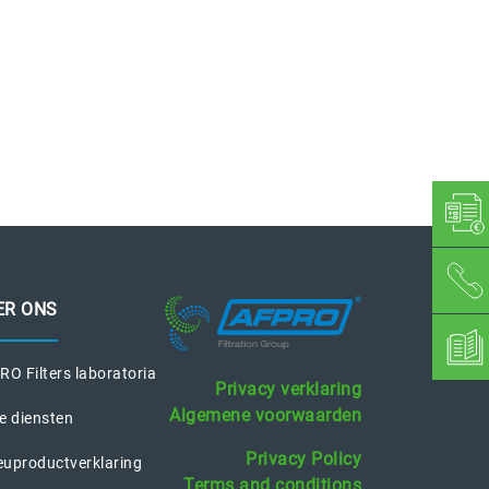
ER ONS
O Filters laboratoria
Privacy verklaring
Algemene voorwaarden
e diensten
Privacy Policy
euproductverklaring
Terms and conditions