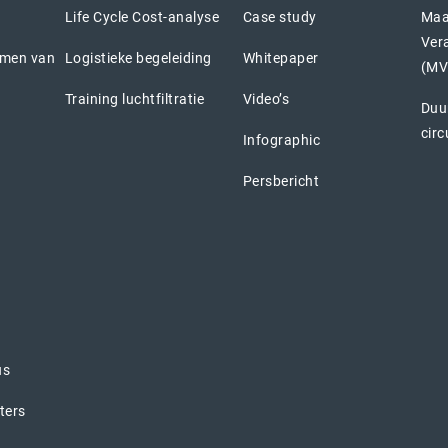
Life Cycle Cost-analyse
Case study
Maa
Ver
emen van
Logistieke begeleiding
Whitepaper
(MV
Training luchtfiltratie
Video’s
Duu
circ
Infographic
Persbericht
us
lters