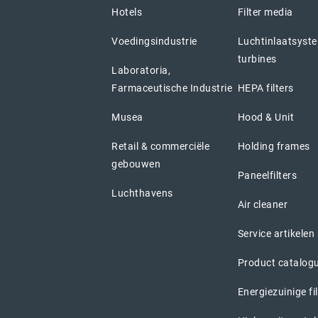
Hotels
Filter media
Voedingsindustrie
Luchtinlaatsyst
turbines
Laboratoria,
Farmaceutische Industrie
HEPA filters
Musea
Hood & Unit
Retail & commerciële
Holding frames
gebouwen
Paneelfilters
Luchthavens
Air cleaner
Service artikelen
Product catalog
Energiezuinige fi