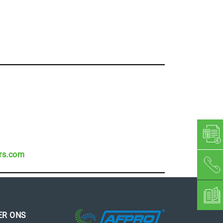
rs.com
ER ONS