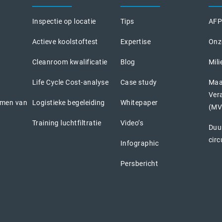
Inspectie op locatie
Tips
AFPR
Actieve koolstoftest
Expertise
Onz
Cleanroom kwalificatie
Blog
Mili
Life Cycle Cost-analyse
Case study
Maa
Ver
emen van
Logistieke begeleiding
Whitepaper
(MV
Training luchtfiltratie
Video’s
Duu
circ
Infographic
Persbericht