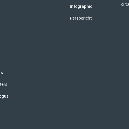
circ
Infographic
Persbericht
us
lters
logus