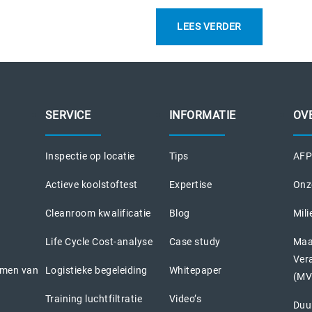
LEES VERDER
SERVICE
INFORMATIE
OV
Inspectie op locatie
Tips
AFPR
Actieve koolstoftest
Expertise
Onz
Cleanroom kwalificatie
Blog
Mili
Life Cycle Cost-analyse
Case study
Maa
Ver
emen van
Logistieke begeleiding
Whitepaper
(MV
Training luchtfiltratie
Video’s
Duu