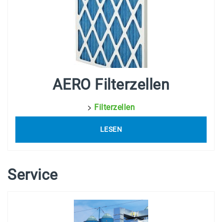
AERO Filterzellen
>
Filterzellen
LESEN
Service