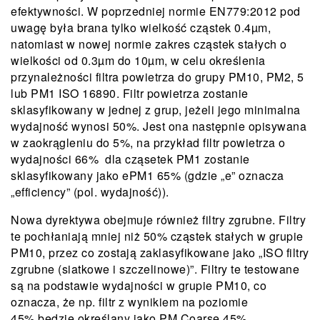
efektywności. W poprzedniej normie EN779:2012 pod
uwagę była brana tylko wielkość cząstek 0.4µm,
natomiast w nowej normie zakres cząstek stałych o
wielkości od 0.3µm do 10µm, w celu określenia
przynależności filtra powietrza do grupy PM10, PM2, 5
lub PM1 ISO 16890. Filtr powietrza zostanie
sklasyfikowany w jednej z grup, jeżeli jego minimalna
wydajność wynosi 50%. Jest ona następnie opisywana
w zaokrągleniu do 5%, na przykład filtr powietrza o
wydajności 66% dla cząsetek PM1 zostanie
sklasyfikowany jako ePM1 65% (gdzie „e” oznacza
„efficiency” (pol. wydajność)).
Nowa dyrektywa obejmuje również filtry zgrubne. Filtry
te pochłaniają mniej niż 50% cząstek stałych w grupie
PM10, przez co zostają zaklasyfikowane jako „ISO filtry
zgrubne (siatkowe i szczelinowe)”. Filtry te testowane
są na podstawie wydajności w grupie PM10, co
oznacza, że np. filtr z wynikiem na poziomie
45% będzie określany jako PM Coarse 45%.