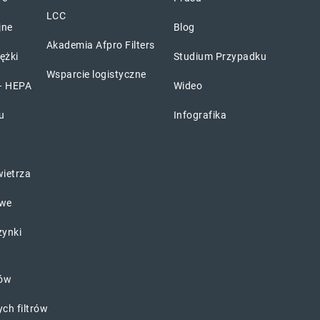
LCC
jne
Blog
Akademia Afpro Filters
iężki
Studium Przypadku
Wsparcie logistyczne
 – HEPA
Wideo
u
Infografika
ietrza
owe
zynki
tów
ch filtrów