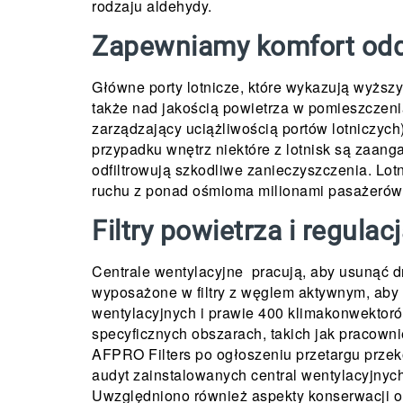
rodzaju aldehydy.
Zapewniamy komfort oddy
Główne porty lotnicze, które wykazują wyższy
także nad jakością powietrza w pomieszczeni
zarządzający uciążliwością portów lotniczy
przypadku wnętrz niektóre z lotnisk są zaan
odfiltrowują szkodliwe zanieczyszczenia. Lot
ruchu z ponad ośmioma milionami pasażerów o
Filtry powietrza i regula
Centrale wentylacyjne pracują, aby usunąć 
wyposażone w filtry z węglem aktywnym, aby 
wentylacyjnych i prawie 400 klimakonwektorów,
specyficznych obszarach, takich jak pracown
AFPRO Filters po ogłoszeniu przetargu prze
audyt zainstalowanych central wentylacyjnyc
Uwzględniono również aspekty konserwacji o