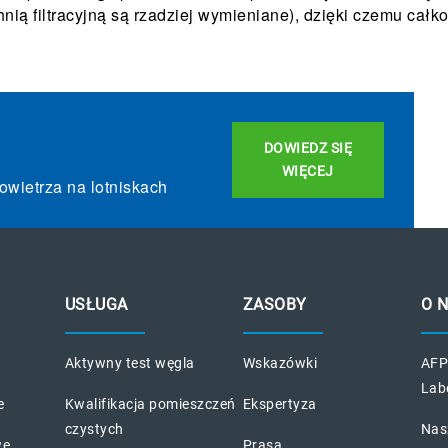
nią filtracyjną są rzadziej wymieniane), dzięki czemu całko
DOWIEDZ SIĘ
WIĘCEJ
powietrza na lotniskach
USŁUGA
ZASOBY
O 
Aktywny test węgla
Wskazówki
AFP
Lab
e
Kwalifikacja pomieszczeń
Ekspertyza
czystych
Nas
we
Prasa