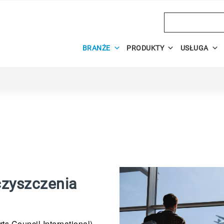
Search
BRANŻE
PRODUKTY
USŁUGA
czyszczenia
ts Council International),