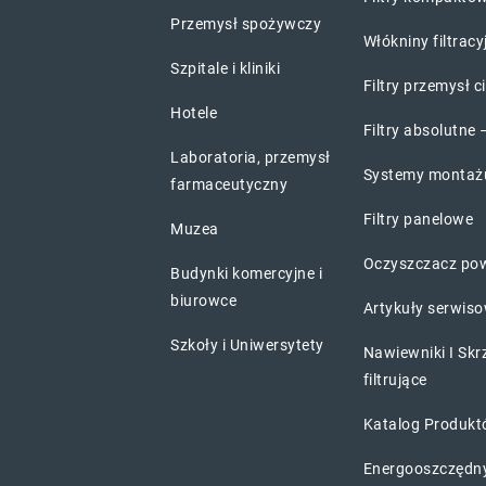
Przemysł spożywczy
Włókniny filtracy
Szpitale i kliniki
Filtry przemysł c
Hotele
Filtry absolutne
Laboratoria, przemysł
Systemy montaż
farmaceutyczny
Filtry panelowe
Muzea
Oczyszczacz pow
Budynki komercyjne i
biurowce
Artykuły serwis
Szkoły i Uniwersytety
Nawiewniki I Skr
filtrujące
Katalog Produk
Energooszczędny