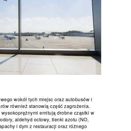
owego wokół tych miejsc oraz autobusów i
arów również stanowią część zagrożenia.
i wysokoprężnymi emitują drobne cząstki w
dory, aldehyd octowy, tlenki azotu (NO,
pachy i dym z restauracji oraz różnego