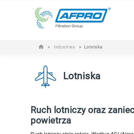
>
Industries
>
Lotniska
Lotniska
Ruch lotniczy oraz zanie
powietrza
Ruch lotniczy stale rośnie. Według ACI (Airpor