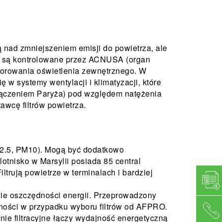
ą nad zmniejszeniem emisji do powietrza, ale
óre są kontrolowane przez ACNUSA (organ
torowania oświetlenia zewnętrznego. W
w systemy wentylacji i klimatyzacji, które
wyłączeniem Paryża) pod względem natężenia
wcę filtrów powietrza.
M2.5, PM10). Mogą być dodatkowo
tnisko w Marsylii posiada 85 central
ltrują powietrze w terminalach i bardziej
ie oszczędności energii. Przeprowadzony
dności w przypadku wyboru filtrów od AFPRO.
e filtracyjne łączy wydajność energetyczną