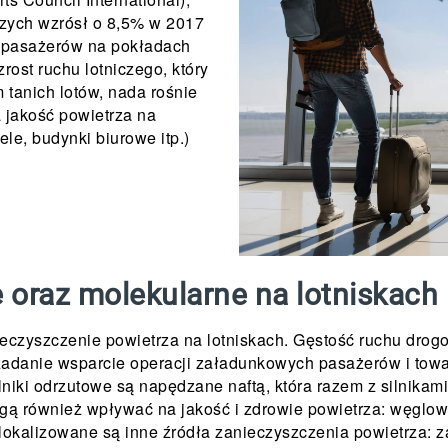
czych wzrósł o 8,5% w 2017
n pasażerów na pokładach
rost ruchu lotniczego, który
 tanich lotów, nada rośnie
 jakość powietrza na
ele, budynki biurowe itp.)
 oraz molekularne na lotniskach
ieczyszczenie powietrza na lotniskach. Gęstość ruchu drog
a zadanie wsparcie operacji załadunkowych pasażerów i tow
niki odrzutowe są napędzane naftą, która razem z silnikam
ą również wpływać na jakość i zdrowie powietrza: węglowo
okalizowane są inne źródła zanieczyszczenia powietrza: za