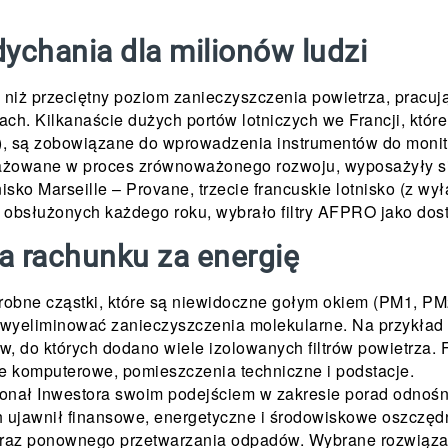
chania dla milionów ludzi
 niż przeciętny poziom zanieczyszczenia powietrza, pracuj
ach. Kilkanaście dużych portów lotniczych we Francji, kt
ch), są zobowiązane do wprowadzenia instrumentów do moni
gażowane w proces zrównoważonego rozwoju, wyposażyły się 
nisko Marseille – Provane, trzecie francuskie lotnisko (z 
bsłużonych każdego roku, wybrało filtry AFPRO jako dosta
cja rachunku za energię
drobne cząstki, które są niewidoczne gołym okiem (PM1, P
wyeliminować zanieczyszczenia molekularne. Na przykład lo
 do których dodano wiele izolowanych filtrów powietrza. Fi
ie komputerowe, pomieszczenia techniczne i podstacje.
konał Inwestora swoim podejściem w zakresie porad odnośn
h ujawnił finansowe, energetyczne i środowiskowe oszczę
raz ponownego przetwarzania odpadów. Wybrane rozwiązani