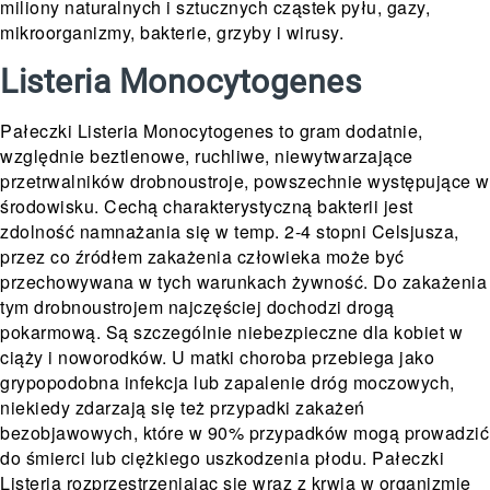
miliony naturalnych i sztucznych cząstek pyłu, gazy,
mikroorganizmy, bakterie, grzyby i wirusy.
Listeria Monocytogenes
Pałeczki Listeria Monocytogenes to gram dodatnie,
względnie beztlenowe, ruchliwe, niewytwarzające
przetrwalników drobnoustroje, powszechnie występujące w
środowisku. Cechą charakterystyczną bakterii jest
zdolność namnażania się w temp. 2-4 stopni Celsjusza,
przez co źródłem zakażenia człowieka może być
przechowywana w tych warunkach żywność. Do zakażenia
tym drobnoustrojem najczęściej dochodzi drogą
pokarmową. Są szczególnie niebezpieczne dla kobiet w
ciąży i noworodków. U matki choroba przebiega jako
grypopodobna infekcja lub zapalenie dróg moczowych,
niekiedy zdarzają się też przypadki zakażeń
bezobjawowych, które w 90% przypadków mogą prowadzić
do śmierci lub ciężkiego uszkodzenia płodu. Pałeczki
Listeria rozprzestrzeniając się wraz z krwią w organizmie