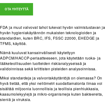
OTA YHTEYTTÄ
FDA ja muut valvovat tahot tukevat hyvän valmistustavan ja
hyvän hygieniakäytännön mukaisten teknologioiden ja
standardien, kuten BRC, IFS, FSSC 22000, EHEDGE ja
TFMS, käyttöä.
Nämä kuuluvat kansainvälisesti käytettyyn
ADPCM/HACCP-periaatteeseen, jota käytetään ruoka- ja
lääketeollisuuden tuotteiden riskianalyyseissä ja
validoinnissa sekä kriittisten pisteiden analysoinnissa.
Miksi standardeja ja valvontakäytäntöjä on olemassa? On
hyvä tietää, että yksi neliömetri suodattamatonta ilmaa voi
sisältää miljoonia luonnollisia ja teollisia pienhiukkasia,
kaasumolekyylejä ja mikro-organismeja kuten bakteereita,
sieniä ja viruksia.