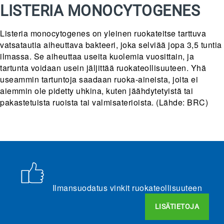
LISTERIA MONOCYTOGENES
Listeria monocytogenes on yleinen ruokateitse tarttuva
vatsatautia aiheuttava bakteeri, joka selviää jopa 3,5 tuntia
ilmassa. Se aiheuttaa useita kuolemia vuosittain, ja
tartunta voidaan usein jäljittää ruokateollisuuteen. Yhä
useammin tartuntoja saadaan ruoka-aineista, joita ei
aiemmin ole pidetty uhkina, kuten jäähdytetyistä tai
pakastetuista ruoista tai valmisaterioista. (Lähde: BRC)
Ilmansuodatus vinkit ruokateollisuuteen
LISÄTIETOJA