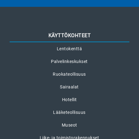
KÄYTTÖKOHTEET
Lentokenttä
Palvelinkeskukset
Ruokateollisuus
Sairaalat
Hotellit
Lääketeollisuus
Museot
Liike- ja toimistorakennukset