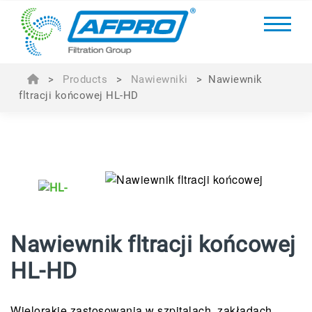
>
Products
>
Nawiewniki
>
Nawiewnik
fltracji końcowej HL-HD
Nawiewnik fltracji końcowej
HL-HD
Wielorakie zastosowania w szpitalach, zakładach