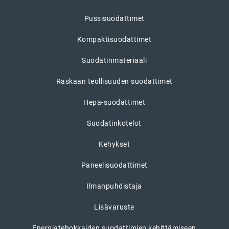
Pussisuodattimet
Kompaktisuodattimet
Suodatinmateriaali
Raskaan teollisuuden suodattimet
Hepa-suodattimet
Suodatinkotelot
Kehykset
Paneelisuodattimet
Ilmanpuhdistaja
Lisävaruste
Energiatehokkaiden suodattimien kehittämiseen