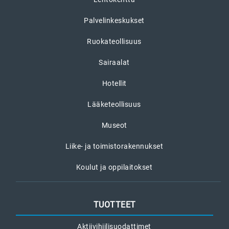
Palvelinkeskukset
Ruokateollisuus
Sairaalat
Hotellit
Lääketeollisuus
Museot
Liike- ja toimistorakennukset
Koulut ja oppilaitokset
TUOTTEET
Aktiivihiilisuodattimet