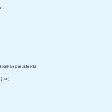
n:
ääpaikan perusteella
 jne.)