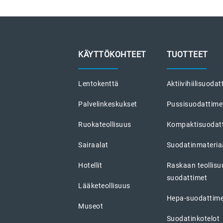
KÄYTTÖKOHTEET
TUOTTEET
Lentokenttä
Aktiivihiilisuodat
Palvelinkeskukset
Pussisuodattime
Ruokateollisuus
Kompaktisuodat
Sairaalat
Suodatinmateriaa
Hotellit
Raskaan teollis
suodattimet
Lääketeollisuus
Hepa-suodattim
Museot
Suodatinkotelot