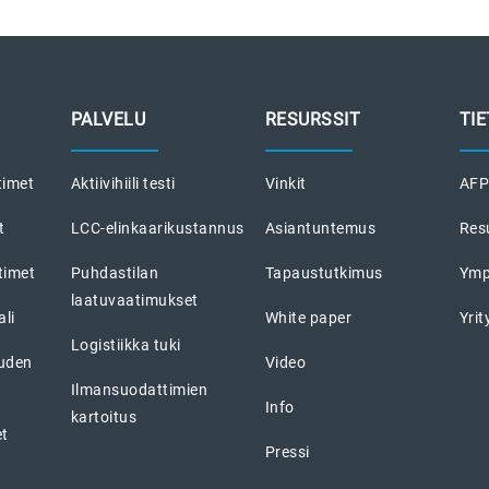
PALVELU
RESURSSIT
TI
timet
Aktiivihiili testi
Vinkit
AFPR
t
LCC-elinkaarikustannus
Asiantuntemus
Res
timet
Puhdastilan
Tapaustutkimus
Ymp
laatuvaatimukset
li
White paper
Yri
Logistiikka tuki
uuden
Video
Ilmansuodattimien
Info
kartoitus
et
Pressi