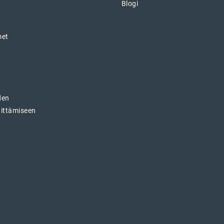
Blogi
met
den
hittämiseen