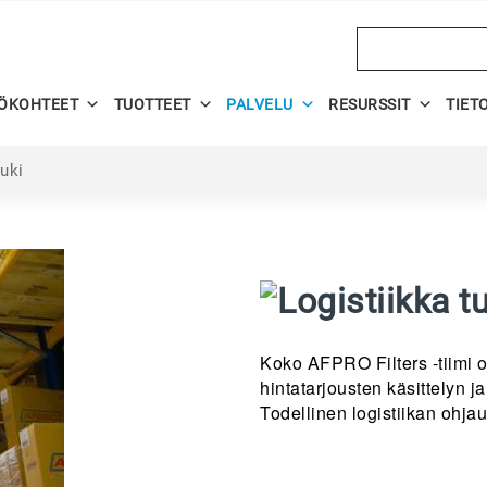
Search
ÖKOHTEET
TUOTTEET
PALVELU
RESURSSIT
TIET
tuki
Koko AFPRO Filters -tiimi o
hintatarjousten käsittelyn j
Todellinen logistiikan ohjau