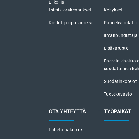
Liike- ja
toimistorakennukset
Kehykset
Koulut ja oppilaitokset
Paneelisuodatti
Ilmanpuhdistaja
Lisävaruste
Energiatehokkai
suodattimien ke
Suodatinkotelot
Tuotekuvasto
OTA YHTEYTTÄ
TYÖPAIKAT
Lähetä hakemus