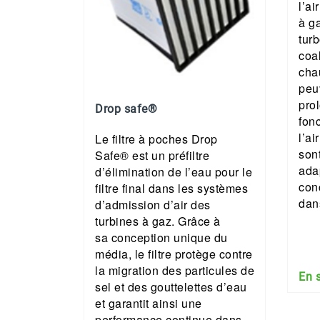
l’ai
à g
tur
coa
chau
peuv
prol
Drop safe®
fon
l’ai
Le filtre à poches Drop
son
Safe® est un préfiltre
ada
d’élimination de l’eau pour le
con
filtre final dans les systèmes
dans
d’admission d’air des
turbines à gaz. Grâce à
sa conception unique du
média, le filtre protège contre
la migration des particules de
En 
sel et des gouttelettes d’eau
et garantit ainsi une
performance continue dans