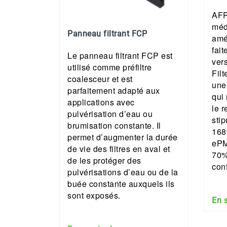
AFP
méd
Panneau filtrant FCP
amél
fai
Le panneau filtrant FCP est
ver
utilisé comme préfiltre
Filt
coalesceur et est
une 
parfaitement adapté aux
qui
applications avec
le 
pulvérisation d’eau ou
sti
brumisation constante. Il
168
permet d’augmenter la durée
ePM
de vie des filtres en aval et
70%
de les protéger des
con
pulvérisations d’eau ou de la
buée constante auxquels ils
sont exposés.
En 