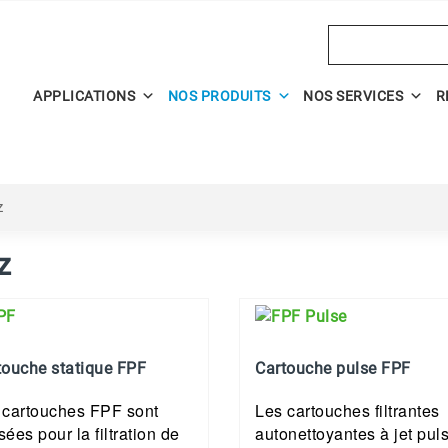
Search
APPLICATIONS
NOS PRODUITS
NOS SERVICES
R
z
z
touche statique FPF
Cartouche pulse FPF
 cartouches FPF sont
Les cartouches filtrantes
isées pour la filtration de
autonettoyantes à jet pul