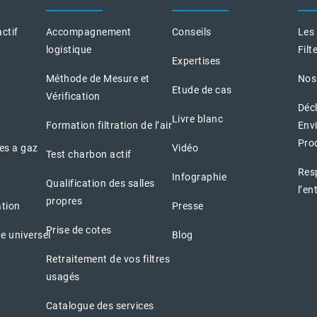
actif
Accompagnement
Conseils
Les
logistique
Filt
Expertises
Méthode de Mesure et
Nos
Etude de cas
Vérification
Déc
Livre blanc
Formation filtration de l’air
Env
Pro
nes a gaz
Vidéo
Test charbon actif
Resp
Infographie
Qualification des salles
l’en
propres
ation
Presse
Prise de cotes
e universel
Blog
Retraitement de vos filtres
usagés
Catalogue des services