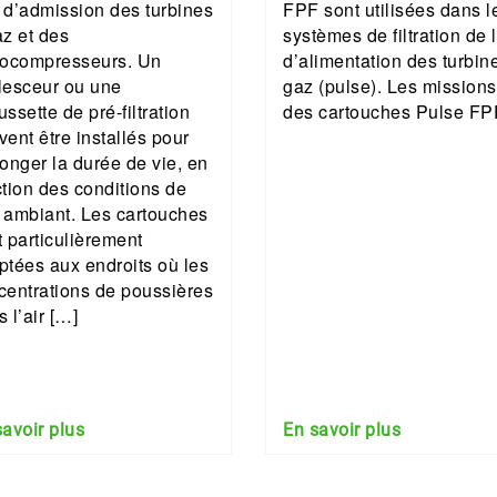
r d’admission des turbines
FPF sont utilisées dans l
az et des
systèmes de filtration de l
bocompresseurs. Un
d’alimentation des turbin
lesceur ou une
gaz (pulse). Les missions
ssette de pré-filtration
des cartouches Pulse FPF
ent être installés pour
onger la durée de vie, en
ction des conditions de
r ambiant. Les cartouches
t particulièrement
ptées aux endroits où les
centrations de poussières
 l’air […]
savoir plus
En savoir plus