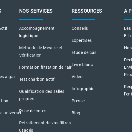
S
NOS SERVICES
RESSOURCES
A 
actif
Accompagnement
Conseils
Les
logistique
Filt
Expertises
Méthode de Mesure et
Nos
Etude de cas
Vérification
Déc
Livre blanc
Formation filtration de l’air
Env
Pro
nes a gaz
Vidéo
Test charbon actif
Resp
Infographie
Qualification des salles
l’en
propres
ation
Presse
Prise de cotes
e universel
Blog
Retraitement de vos filtres
usagés