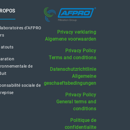
PROPOS
 laboratoires d’AFPRO
Privacy verklaring
ers
Algemene voorwaarden
 atouts
Privacy Policy
Terms and conditions
laration
ironnementale de
Datenschutzrichtlinie
duit
Allgemeine
geschaeftsbedingungen
onsabilité sociale de
treprise
Privacy Policy
General terms and
conditions
Politique de
confidentialite