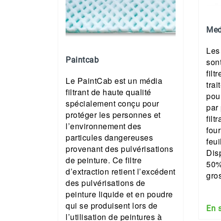
Med
Les
Paintcab
son
filt
Le PaintCab est un média
trai
filtrant de haute qualité
pou
spécialement conçu pour
par
protéger les personnes et
filt
l’environnement des
fou
particules dangereuses
feu
provenant des pulvérisations
Dis
de peinture. Ce filtre
50%
d’extraction retient l’excédent
gro
des pulvérisations de
peinture liquide et en poudre
qui se produisent lors de
En 
l’utilisation de peintures à