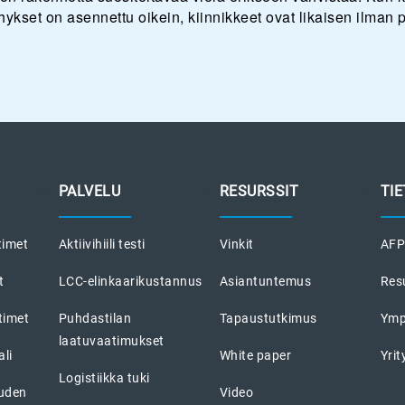
hykset on asennettu oikein, kiinnikkeet ovat likaisen ilman p
PALVELU
RESURSSIT
TI
timet
Aktiivihiili testi
Vinkit
AFPR
t
LCC-elinkaarikustannus
Asiantuntemus
Res
timet
Puhdastilan
Tapaustutkimus
Ymp
laatuvaatimukset
li
White paper
Yri
Logistiikka tuki
uuden
Video