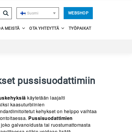
WEBSHOP
Suomi
OA MEISTÄ
OTA YHTEYTTÄ
TYÖPAIKAT
set pussisuodattimiin
uskehyksiä
käytetään laajalti
kiksi kaasuturbiinien
andardimitoitetut kehykset on helppo vaihtaa
montoitaessa.
Pussisuodattimien
 joko galvanoidusta tai ruostumattomasta
tarvittaessa niihin voidaan lisätä