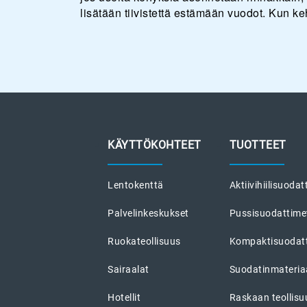
lisätään tiivistettä estämään vuodot. Kun ke
KÄYTTÖKOHTEET
TUOTTEET
Lentokenttä
Aktiivihiilisuodat
Palvelinkeskukset
Pussisuodattime
Ruokateollisuus
Kompaktisuodat
Sairaalat
Suodatinmateriaa
Hotellit
Raskaan teollis