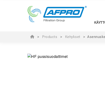
KÄYTT
>
Products
>
Kehykset
>
Asennuske