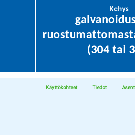
Kehys
galvanoidus
ruostumattomasta
(304 tai 
Käyttökohteet
Tiedot
Asen