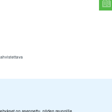
ahvistettava
ehykset on asennettu, niiden reunoille