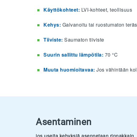
Käyttökohteet:
LVI-kohteet, teollisuus
Kehys:
Galvanoitu tai ruostumaton terä
Tiiviste:
Saumaton tiiviste
Suurin sallittu lämpötila:
70 °C
Muuta huomioitavaa:
Jos vähintään ko
Asentaminen
jos useita kehyksiä asennetaan rinnakkain, 