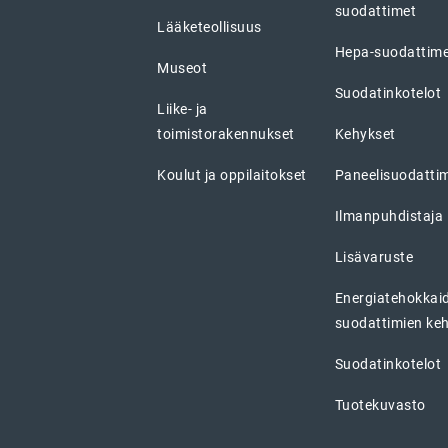
suodattimet
Lääketeollisuus
Hepa-suodattim
Museot
Suodatinkotelot
Liike- ja
toimistorakennukset
Kehykset
Koulut ja oppilaitokset
Paneelisuodatti
Ilmanpuhdistaja
Lisävaruste
Energiatehokkai
suodattimien ke
Suodatinkotelot
Tuotekuvasto