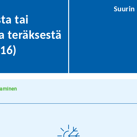
Suurin 
ta tai
 teräksestä
316)
taminen