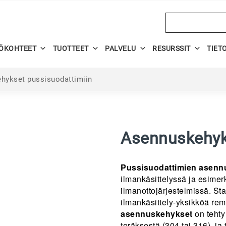
Search
ÖKOHTEET
TUOTTEET
PALVELU
RESURSSIT
TIET
hykset pussisuodattimiin
Asennuskehyk
Pussisuodattimien asenn
ilmankäsittelyssä ja esimer
ilmanottojärjestelmissä. St
ilmankäsittely-yksikköä re
asennuskehykset
on tehty
teräksestä (304 tai 316), ja 