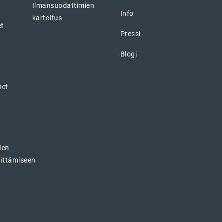
Ilmansuodattimien
Info
kartoitus
et
Pressi
Blogi
met
den
hittämiseen