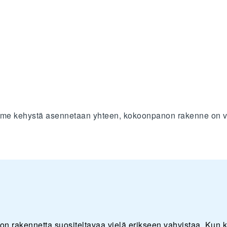
s
lme kehystä asennetaan yhteen, kokoonpanon rakenne on v
on rakennetta suositeltavaa vielä erikseen vahvistaa. Kun k