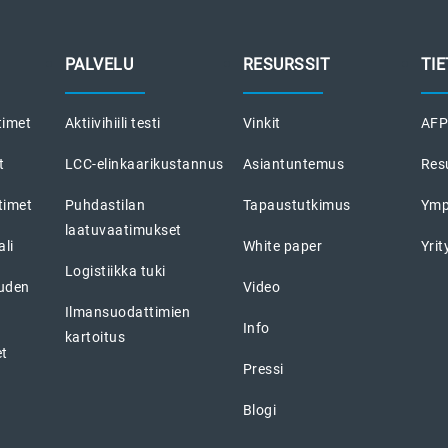
PALVELU
RESURSSIT
TI
timet
Aktiivihiili testi
Vinkit
AFPR
t
LCC-elinkaarikustannus
Asiantuntemus
Res
timet
Puhdastilan
Tapaustutkimus
Ymp
laatuvaatimukset
li
White paper
Yri
Logistiikka tuki
uuden
Video
Ilmansuodattimien
Info
kartoitus
et
Pressi
Blogi