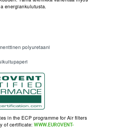
ja energiankulutusta.
enttinen polyuretaani
sikuitupaperi
es in the ECP programme for Air filters
 of certificate:
WWW.EUROVENT-