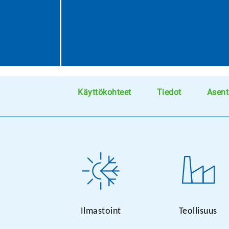
Käyttökohteet
Tiedot
Asen
Ilmastoint
Teollisuus