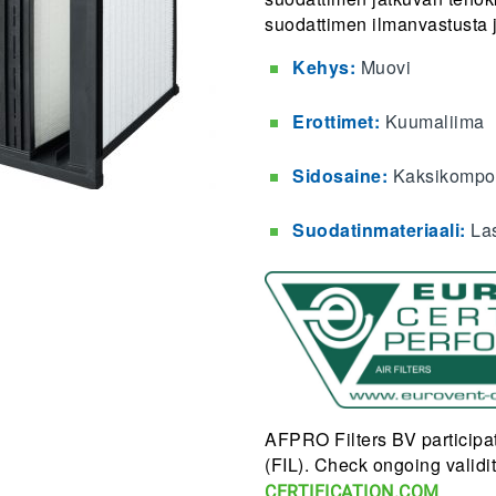
suodattimen ilmanvastusta 
Kehys:
Muovi
Erottimet:
Kuumaliima
Sidosaine:
Kaksikompon
S
uodatinmateriaali:
La
AFPRO Filters BV participat
(FIL). Check ongoing validity
CERTIFICATION.COM