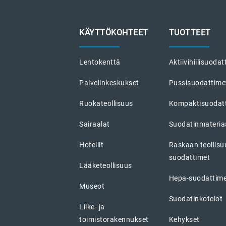
KÄYTTÖKOHTEET
TUOTTEET
Lentokenttä
Aktiivihiilisuodat
Palvelinkeskukset
Pussisuodattime
Ruokateollisuus
Kompaktisuodat
Sairaalat
Suodatinmateriaa
Hotellit
Raskaan teollis
suodattimet
Lääketeollisuus
Hepa-suodattim
Museot
Suodatinkotelot
Liike- ja
toimistorakennukset
Kehykset