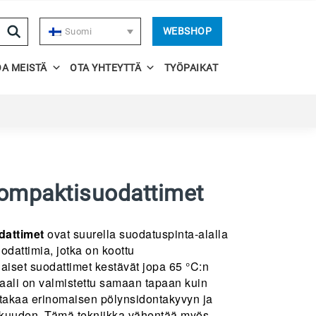
WEBSHOP
Suomi
OA MEISTÄ
OTA YHTEYTTÄ
TYÖPAIKAT
kompaktisuodattimet
dattimet
ovat suurella suodatuspinta-alalla
uodattimia, jotka on koottu
aiset suodattimet kestävät jopa 65 °C:n
iaali on valmistettu samaan tapaan kuin
 takaa erinomaisen pölynsidontakyvyn ja
kkuuden. Tämä tekniikka vähentää myös