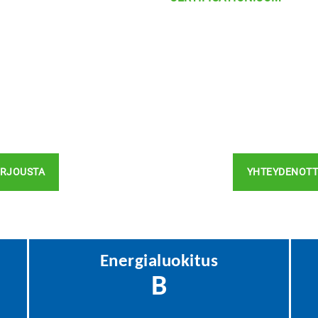
ARJOUSTA
YHTEYDENOT
Energialuokitus
B