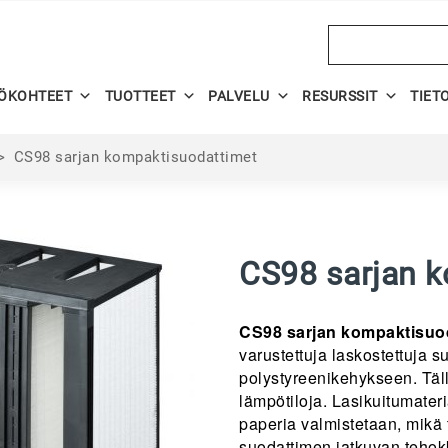
Search
ÖKOHTEET
TUOTTEET
PALVELU
RESURSSIT
TIET
>
CS98 sarjan kompaktisuodattimet
CS98 sarjan 
CS98 sarjan kompaktisuo
varustettuja laskostettuja s
polystyreenikehykseen. Täll
lämpötiloja. Lasikuitumater
paperia valmistetaan, mikä
suodattimen jatkuvan teho