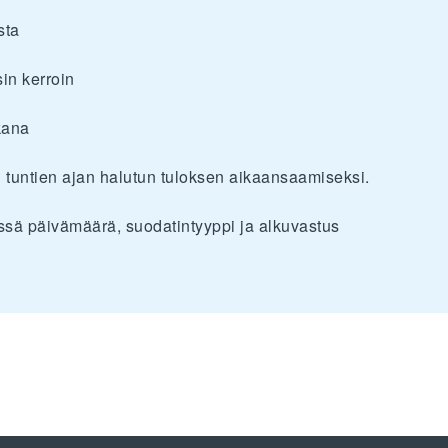
sta
sin kerroin
kana
 tuntien ajan halutun tuloksen aikaansaamiseksi.
sä päivämäärä, suodatintyyppi ja alkuvastus