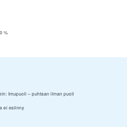
0 %
ein: Imupuoli – puhtaan ilman puoli
a ei esiinny