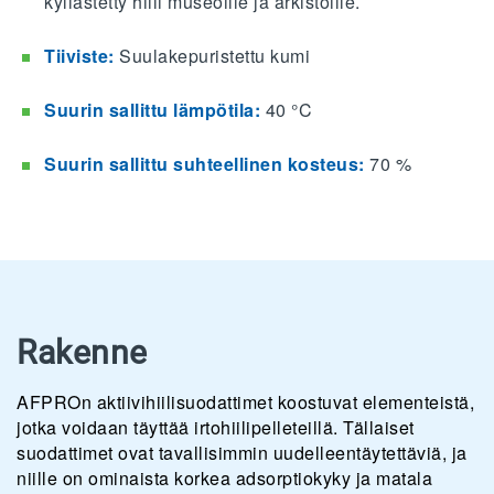
kyllästetty hiili museoille ja arkistoille.
Tiiviste:
Suulakepuristettu kumi
Suurin sallittu lämpötila:
40 °C
Suurin sallittu suhteellinen kosteus:
70 %
Rakenne
AFPROn aktiivihiilisuodattimet koostuvat elementeistä,
jotka voidaan täyttää irtohiilipelleteillä. Tällaiset
suodattimet ovat tavallisimmin uudelleentäytettäviä, ja
niille on ominaista korkea adsorptiokyky ja matala