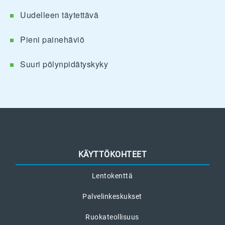
Uudelleen täytettävä
Pieni painehäviö
Suuri pölynpidätyskyky
KÄYTTÖKOHTEET
Lentokenttä
Palvelinkeskukset
Ruokateollisuus