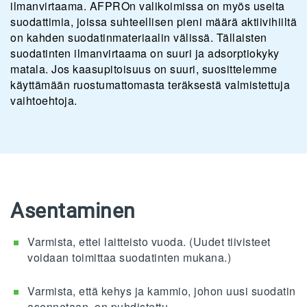
ilmanvirtaama. AFPROn valikoimissa on myös useita
suodattimia, joissa suhteellisen pieni määrä aktiivihiiltä
on kahden suodatinmateriaalin välissä. Tällaisten
suodatinten ilmanvirtaama on suuri ja adsorptiokyky
matala. Jos kaasupitoisuus on suuri, suosittelemme
käyttämään ruostumattomasta teräksestä valmistettuja
vaihtoehtoja.
Asentaminen
Varmista, ettei laitteisto vuoda. (Uudet tiivisteet
voidaan toimittaa suodatinten mukana.)
Varmista, että kehys ja kammio, johon uusi suodatin
asennetaan, on puhdistettu