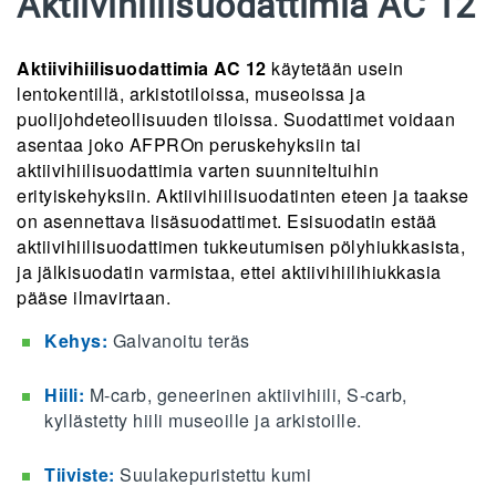
Aktiivihiilisuodattimia AC 12
Aktiivihiilisuodattimia AC 12
käytetään usein
lentokentillä, arkistotiloissa, museoissa ja
puolijohdeteollisuuden tiloissa. Suodattimet voidaan
asentaa joko AFPROn peruskehyksiin tai
aktiivihiilisuodattimia varten suunniteltuihin
erityiskehyksiin. Aktiivihiilisuodatinten eteen ja taakse
on asennettava lisäsuodattimet. Esisuodatin estää
aktiivihiilisuodattimen tukkeutumisen pölyhiukkasista,
ja jälkisuodatin varmistaa, ettei aktiivihiilihiukkasia
pääse ilmavirtaan.
Kehys:
Galvanoitu teräs
Hiili:
M-carb, geneerinen aktiivihiili, S-carb,
kyllästetty hiili museoille ja arkistoille.
Tiiviste:
Suulakepuristettu kumi