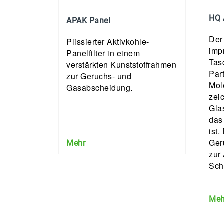
HQ 
APAK Panel
Der
Plissierter Aktivkohle-
imp
Panelfilter in einem
Tasc
verstärkten Kunststoffrahmen
Part
zur Geruchs- und
Mole
Gasabscheidung.
zei
Gla
das 
ist.
Ger
Mehr
zur
Sch
Meh