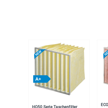
EC
HQ50 Serie Taschenfilter