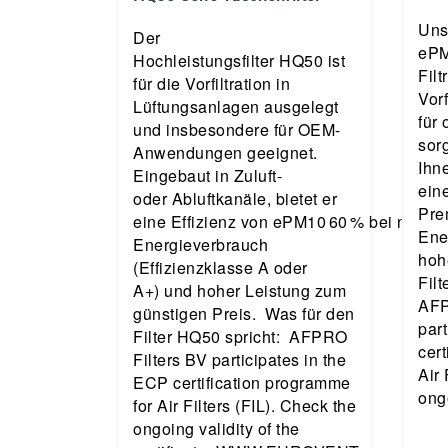
Uns
Der
ePM
Hochleistungsfilter HQ50 ist
Filt
für die Vorfiltration in
Vorf
Lüftungsanlagen ausgelegt
für 
und insbesondere für OEM-
sor
Anwendungen geeignet.
Ihn
Eingebaut in Zuluft-
eine
oder Abluftkanäle, bietet er
Pre
eine Effizienz von ePM10 60 % bei niedr
Ene
Energieverbrauch
hoh
(Effizienzklasse A oder
Fil
A+) und hoher Leistung zum
AFP
günstigen Preis. Was für den
par
Filter HQ50 spricht: AFPRO
cert
Filters BV participates in the
Air 
ECP certification programme
ong
for Air Filters (FIL). Check the
ongoing validity of the