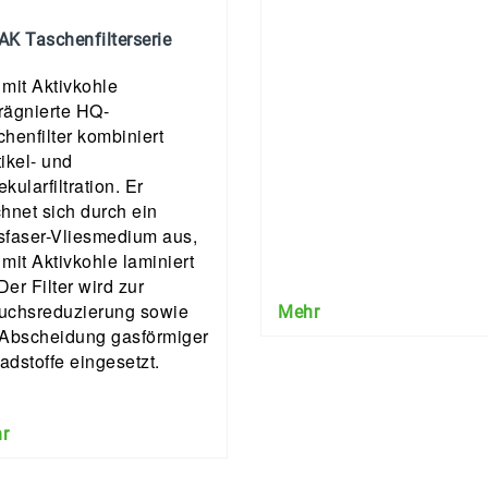
AK Taschenfilterserie
 mit Aktivkohle
rägnierte HQ-
henfilter kombiniert
ikel- und
kularfiltration. Er
chnet sich durch ein
sfaser-Vliesmedium aus,
mit Aktivkohle laminiert
 Der Filter wird zur
uchsreduzierung sowie
Mehr
 Abscheidung gasförmiger
adstoffe eingesetzt.
r