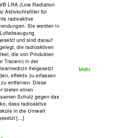
VB LRA (Low Radiation
) Aktivkohlefilter für
hte radioaktive
endungen. Sie werden in
 Luftabsaugung
gesetzt und sind darauf
gelegt, die radioaktiven
tikel, die von Produkten
r Tracern) in der
learmedizin freigesetzt
Mehr
den, effektiv zu erfassen
 zu entfernen. Diese
er bieten einen
ksamen Schutz gegen das
iko, dass radioaktive
eküle in die Umwelt
gesetzt […]