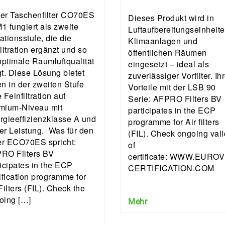
er Taschenfilter CO70ES
Dieses Produkt wird in
1 fungiert als zweite
Luftaufbereitungseinheite
rationsstufe, die die
Klimaanlagen und
iltration ergänzt und so
öffentlichen Räumen
optimale Raumluftqualität
eingesetzt – ideal als
gt. Diese Lösung bietet
zuverlässiger Vorfilter. Ih
en in der zweiten Stufe
Vorteile mit der LSB 90
 Feinfiltration auf
Serie: AFPRO Filters BV
mium-Niveau mit
participates in the ECP
igem
rgieeffizienzklasse A und
programme for Air filters
er Leistung. Was für den
(FIL). Check ongoing vali
ter ECO70ES spricht:
of
RO Filters BV
certificate: WWW.EURO
ticipates in the ECP
CERTIFICATION.COM
ification programme for
Filters (FIL). Check the
oing […]
Mehr