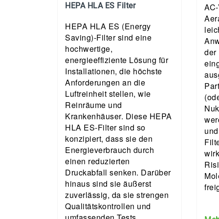
HEPA HLA ES Filter
AC-
Aera
HEPA HLA ES (Energy
leic
Saving)-Filter sind eine
Anw
hochwertige,
der
energieeffiziente Lösung für
ein
Installationen, die höchste
aus
Anforderungen an die
Par
Luftreinheit stellen, wie
(ode
Reinräume und
Nuk
Krankenhäuser. Diese HEPA
wer
HLA ES-Filter sind so
und
konzipiert, dass sie den
Filt
Energieverbrauch durch
wir
einen reduzierten
Ris
Druckabfall senken. Darüber
Mol
hinaus sind sie äußerst
frei
zuverlässig, da sie strengen
Qualitätskontrollen und
umfassenden Tests