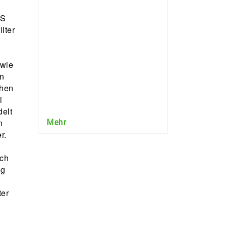
ES
lter
owie
en
chen
i
delt
n
Mehr
r.
ich
ig
ter