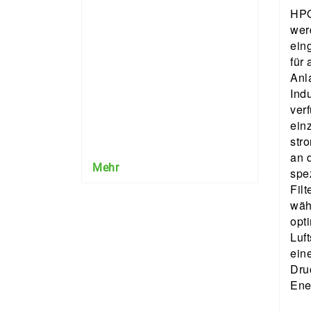
HPQ
werd
ein
für
Anl
Indu
ver
einz
str
an d
Mehr
spe
Fil
wäh
opt
Luft
ein
Dru
Ene