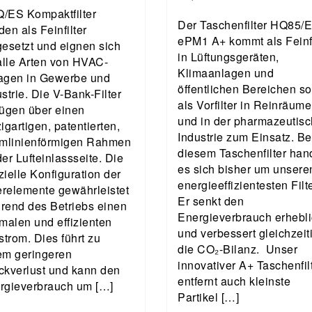
/ES Kompaktfilter
Der Taschenfilter HQ85/
en als Feinfilter
ePM1 A+ kommt als Feinfi
gesetzt und eignen sich
in Lüftungsgeräten,
 alle Arten von HVAC-
Klimaanlagen und
agen in Gewerbe und
öffentlichen Bereichen s
strie. Die V-Bank-Filter
als Vorfilter in Reinräum
fügen über einen
und in der pharmazeutis
igartigen, patentierten,
Industrie zum Einsatz. Be
omlinienförmigen Rahmen
diesem Taschenfilter han
er Lufteinlassseite. Die
es sich bisher um unsere
zielle Konfiguration der
energieeffizientesten Filte
terelemente gewährleistet
Er senkt den
rend des Betriebs einen
Energieverbrauch erhebl
imalen und effizienten
und verbessert gleichzeit
strom. Dies führt zu
die CO₂-Bilanz. Unser
em geringeren
innovativer A+ Taschenfil
ckverlust und kann den
entfernt auch kleinste
rgieverbrauch um […]
Partikel […]