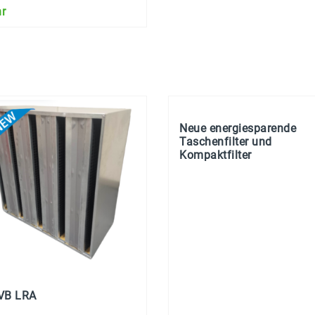
r
Neue energiesparende
Taschenfilter und
Kompaktfilter
VB LRA