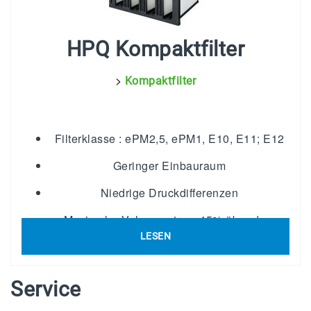
HPQ Kompaktfilter
>
Kompaktfilter
Filterklasse : ePM2,5, ePM1, E10, E11; E12
Geringer Einbauraum
Niedrige Druckdifferenzen
Maximaler Volumenstrom 45% über dem
Nennwert
LESEN
Service