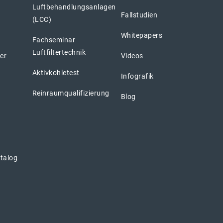
Luftbehandlungsanlagen
Fallstudien
(LCC)
Whitepapers
Fachseminar
Luftfiltertechnik
ter
Videos
Aktivkohletest
Infografik
Reinraumqualifizierung
Blog
atalog