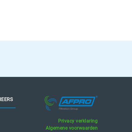
REERS
Privacy verklaring
Algemene voorwaarden