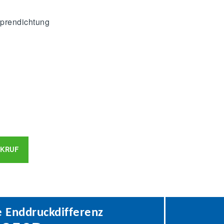
prendichtung
KRUF
 Enddruckdifferenz