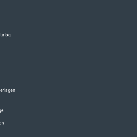
atalog
erlagen
ge
en