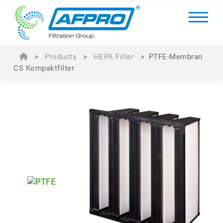
>
Products
>
HEPA Filter
>
PTFE-Membran
CS Kompaktfilter