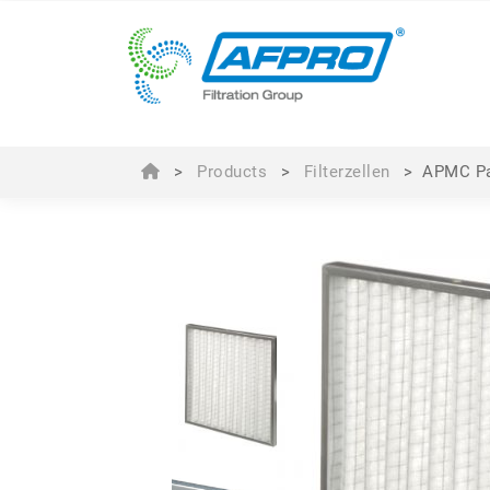
>
Products
>
Filterzellen
>
APMC Pa