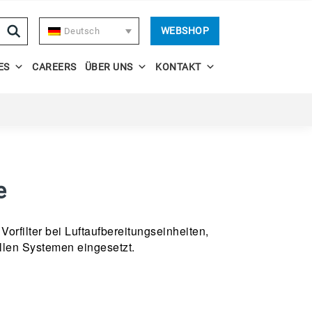
WEBSHOP
Deutsch
ES
CAREERS
ÜBER UNS
KONTAKT
e
orfilter bei Luftaufbereitungseinheiten,
llen Systemen eingesetzt.