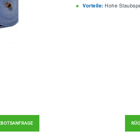
Vorteile:
Hohe Staubspei
EBOTSANFRAGE
RÜC