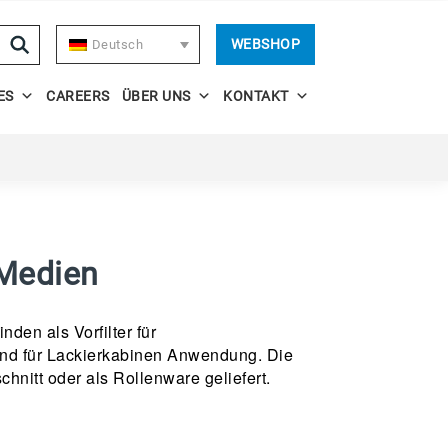
WEBSHOP
Deutsch
ES
CAREERS
ÜBER UNS
KONTAKT
 Medien
inden als Vorfilter für
und für Lackierkabinen Anwendung. Die
hnitt oder als Rollenware geliefert.