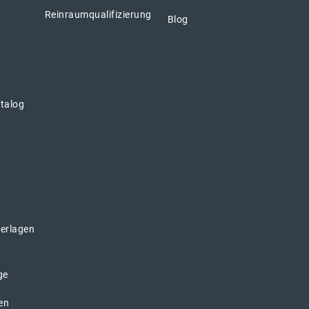
Reinraumqualifizierung
Blog
atalog
erlagen
ge
en