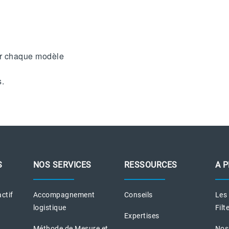
our chaque modèle
s.
S
NOS SERVICES
RESSOURCES
A 
actif
Accompagnement
Conseils
Les
logistique
Filt
Expertises
Méthode de Mesure et
Nos