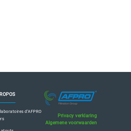
PROPOS
 laboratoires d’AFPRO
Privacy verklaring
ers
Algemene voorwaarden
 atouts