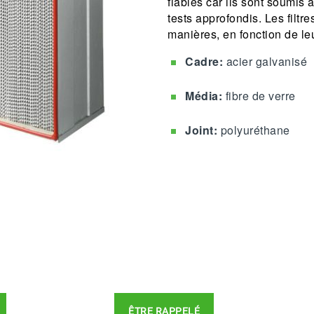
fiables car ils sont soumis à
tests approfondis. Les filtr
manières, en fonction de leu
Cadre:
acier galvanisé
Média:
fibre de verre
Joint:
polyuréthane
ÊTRE RAPPELÉ