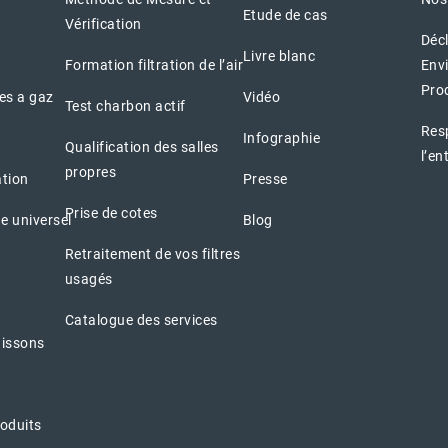
Etude de cas
Vérification
Déc
Livre blanc
Formation filtration de l’air
Env
Pro
nes a gaz
Vidéo
Test charbon actif
Resp
Infographie
Qualification des salles
l’en
propres
ation
Presse
Prise de cotes
e universel
Blog
Retraitement de vos filtres
usagés
Catalogue des services
aissons
oduits