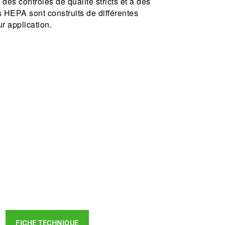
 des contrôles de qualité stricts et à des
es HEPA sont construits de différentes
r application.
FICHE TECHNIQUE