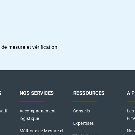
S
NOS SERVICES
RESSOURCES
A 
actif
Accompagnement
Conseils
Les
logistique
Filt
Expertises
Méthode de Mesure et
Nos