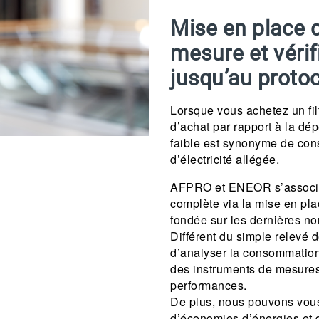
Mise en place 
mesure et vérif
jusqu’au proto
Lorsque vous achetez un fil
d’achat par rapport à la dé
faible est synonyme de con
d’électricité allégée.
AFPRO et ENEOR s’associe
complète via la mise en pla
fondée sur les dernières no
Différent du simple relevé 
d’analyser la consommation
des instruments de mesures f
performances.
De plus, nous pouvons vous 
d’économies d’énergies et 