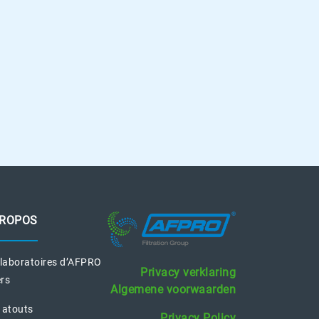
PROPOS
 laboratoires d’AFPRO
Privacy verklaring
ers
Algemene voorwaarden
 atouts
Privacy Policy